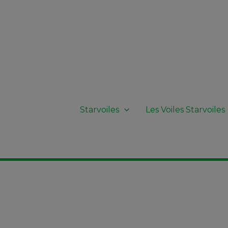
Starvoiles
Les Voiles Starvoiles
Retour Gamme RACING