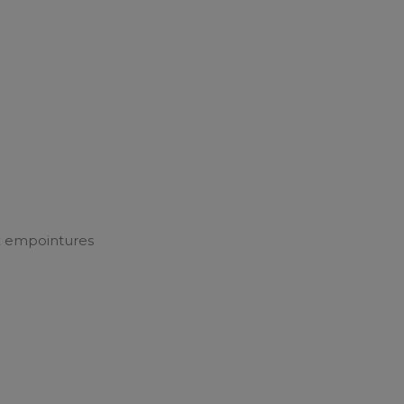
Demander un devis
x empointures