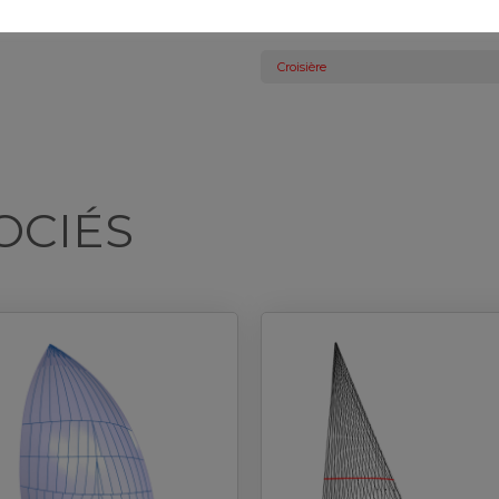
Technora, Pentex.
Hauturier
Croisière
OCIÉS