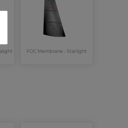
light
FOC Membrane - Starlight